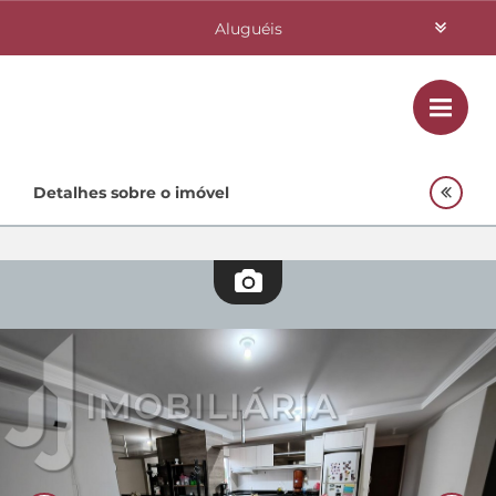
Aluguéis
Vendas
Class
Home
Detalhes sobre o imóvel
Investimentos
Lançamentos
Empreendimentos Agnes
Quem Somos
Contato
Fale Conosco
48 3364-0079
Plantão
48 99842-0500