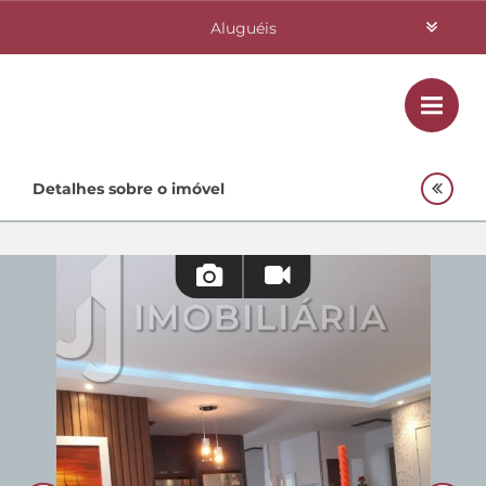
Aluguéis
Vendas
Class
Home
Detalhes sobre o imóvel
Investimentos
Lançamentos
Empreendimentos Agnes
Quem Somos
Contato
Fale Conosco
48 3364-0079
Plantão
48 99842-0500