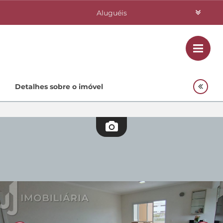
Aluguéis
Vendas
Class
Home
Detalhes sobre o imóvel
Investimentos
Lançamentos
Empreendimentos Agnes
Quem Somos
Contato
Fale Conosco
48 3364-0079
Plantão
48 99842-0500