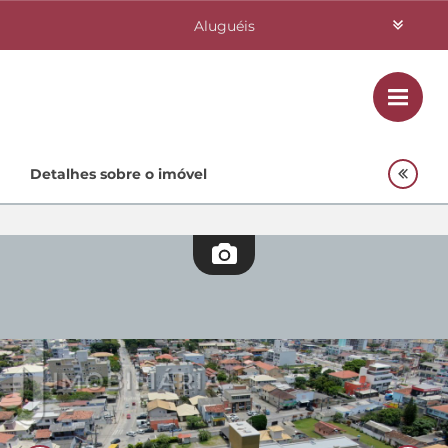
Aluguéis
Vendas
Class
Home
Detalhes sobre o imóvel
Investimentos
Lançamentos
Empreendimentos Agnes
Quem Somos
Contato
Fale Conosco
48 3364-0079
Plantão
48 99842-0500