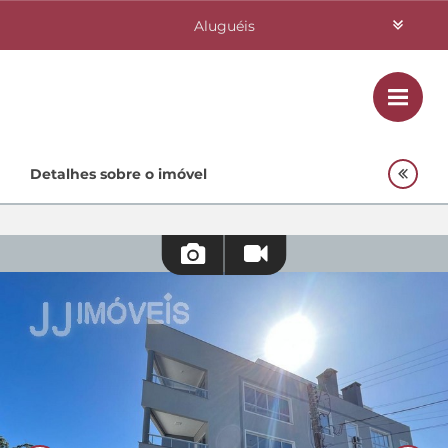
Aluguéis
Vendas
Class
Home
Detalhes sobre o imóvel
Investimentos
Lançamentos
Empreendimentos Agnes
Quem Somos
Contato
Fale Conosco
48 3364-0079
Plantão
48 99842-0500