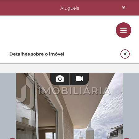
Aluguéis
Vendas
Class
Home
Detalhes sobre o imóvel
Investimentos
Lançamentos
Empreendimentos Agnes
Quem Somos
Contato
Fale Conosco
48 3364-0079
Plantão
48 99842-0500