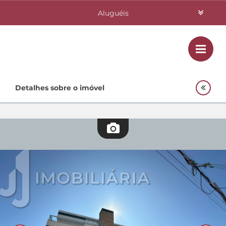
Aluguéis
Vendas
Class
Home
Detalhes sobre o imóvel
Investimentos
Lançamentos
Empreendimentos Agnes
Quem Somos
Contato
Fale Conosco
48 3364-0079
Plantão
48 99842-0500