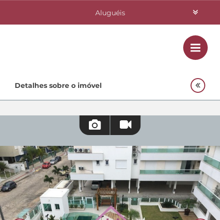
Aluguéis
Vendas
Class
Home
Detalhes sobre o imóvel
Investimentos
Lançamentos
Empreendimentos Agnes
Quem Somos
Contato
Fale Conosco
48 3364-0079
Plantão
48 99842-0500