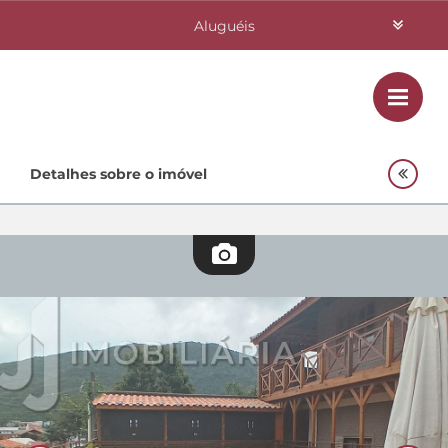
Aluguéis
Vendas
Class
Home
Detalhes sobre o imóvel
Investimentos
Lançamentos
Empreendimentos Agnes
Quem Somos
Contato
Fale Conosco
48 3364-0079
Plantão
48 99842-0500