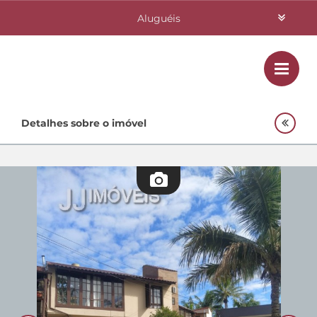
Aluguéis
Vendas
Class
Home
Detalhes sobre o imóvel
Investimentos
Lançamentos
Empreendimentos Agnes
Quem Somos
Contato
Fale Conosco
48 3364-0079
Plantão
48 99842-0500