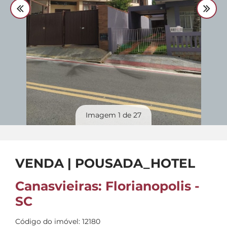
Divulgue
seu imóvel
Imagem
1
de 27
VENDA | POUSADA_HOTEL
Canasvieiras: Florianopolis -
SC
Código do imóvel: 12180