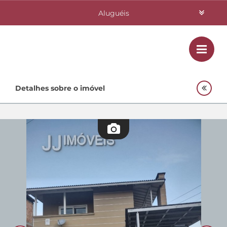
Aluguéis
Vendas
Class
Home
Detalhes sobre o imóvel
Investimentos
Lançamentos
Empreendimentos Agnes
Quem Somos
Contato
Fale Conosco
48 3364-0079
Plantão
48 99842-0500