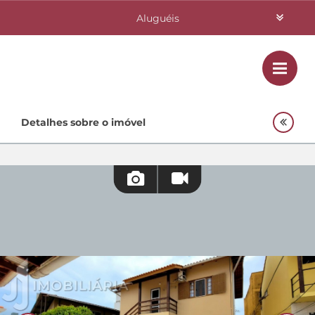
Aluguéis
Vendas
Class
Home
Detalhes sobre o imóvel
Investimentos
Lançamentos
Empreendimentos Agnes
Quem Somos
Contato
Fale Conosco
48 3364-0079
Plantão
48 99842-0500