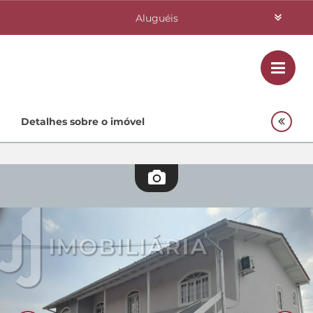
Aluguéis
Vendas
Class
Home
Detalhes sobre o imóvel
Investimentos
Lançamentos
Empreendimentos Agnes
Quem Somos
Contato
Fale Conosco
48 3364-0079
Plantão
48 99842-0500