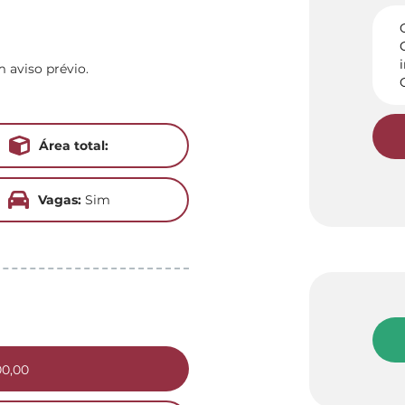
m aviso prévio.
Área total:
Vagas:
Sim
00,00