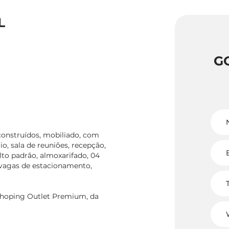
L
G
construídos, mobiliado, com
o, sala de reuniões, recepção,
 alto padrão, almoxarifado, 04
 vagas de estacionamento,
 Shoping Outlet Premium, da