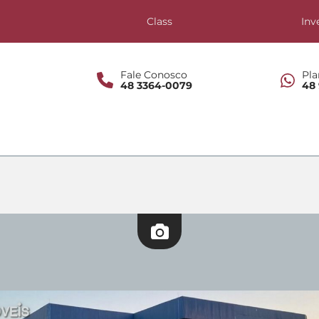
s
Class
Inv
Fale Conosco
Pla
48 3364-0079
48