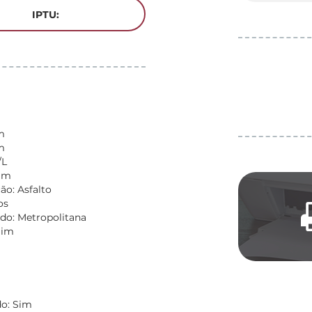
IPTU:
m
m
/L
Sim
o: Asfalto
os
do: Metropolitana
Sim
o: Sim