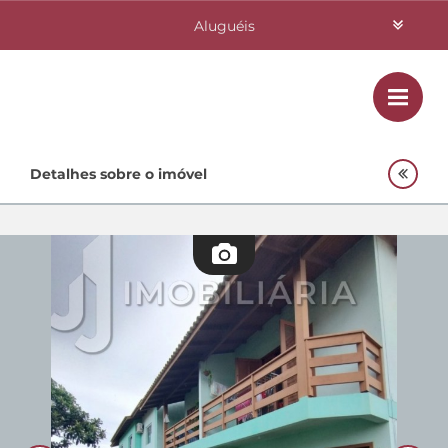
Aluguéis
Vendas
Class
Home
Detalhes sobre o imóvel
Investimentos
Lançamentos
Empreendimentos Agnes
Quem Somos
Contato
Fale Conosco
48 3364-0079
Plantão
48 99842-0500