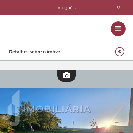
Aluguéis
Vendas
Class
Home
Detalhes sobre o imóvel
Investimentos
Lançamentos
Empreendimentos Agnes
Quem Somos
Contato
Fale Conosco
48 3364-0079
Plantão
48 99842-0500