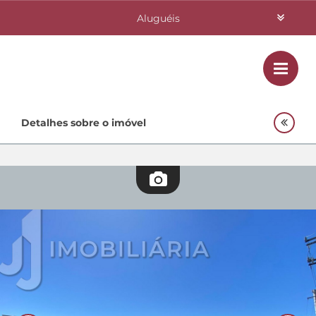
Aluguéis
Vendas
Class
Home
Detalhes sobre o imóvel
Investimentos
Lançamentos
Empreendimentos Agnes
Quem Somos
Contato
Fale Conosco
48 3364-0079
Plantão
48 99842-0500