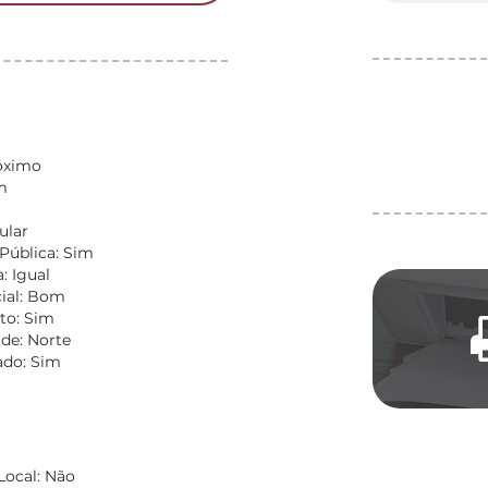
óximo
m
ular
Pública: Sim
: Igual
ial: Bom
to: Sim
de: Norte
do: Sim
Local: Não