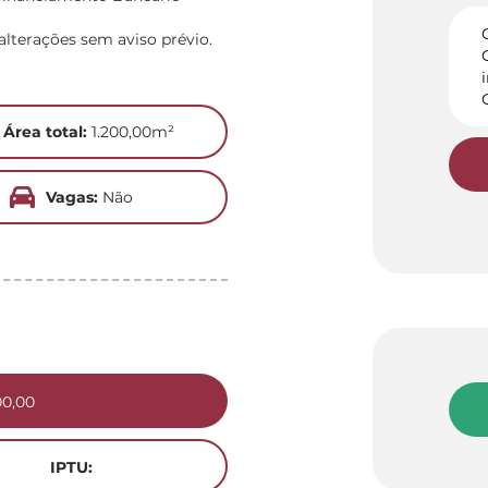
alterações sem aviso prévio.
Área total:
1.200,00m²
Vagas:
Não
00,00
IPTU: