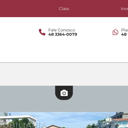
s
Class
Inv
Fale Conosco
Pla
48 3364-0079
48