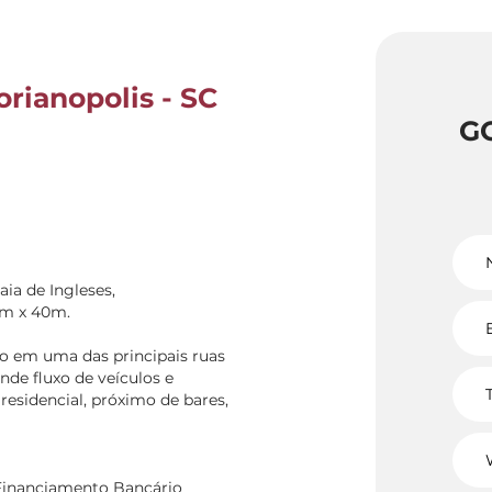
orianopolis - SC
G
ia de Ingleses,
0m x 40m.
do em uma das principais ruas
nde fluxo de veículos e
esidencial, próximo de bares,
 Financiamento Bancário