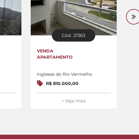
Cód.: 21363
VENDA
VE
APARTAMENTO
AP
Ingleses do Rio Vermelho
In
R$ 810.000,00
+ Veja mais