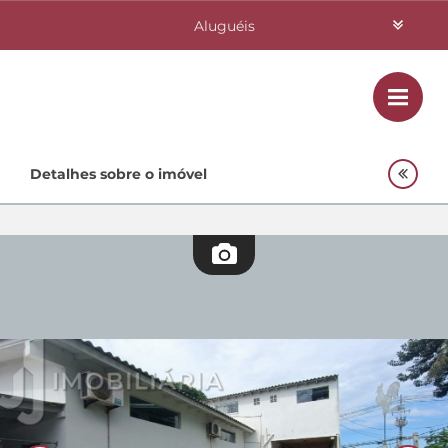
Aluguéis
Vendas
Class
Home
Detalhes sobre o imóvel
Investimentos
Lançamentos
Empreendimentos Agnes
Quem Somos
Contato
Fale Conosco
48 3364-0079
Plantão
48 99842-0500