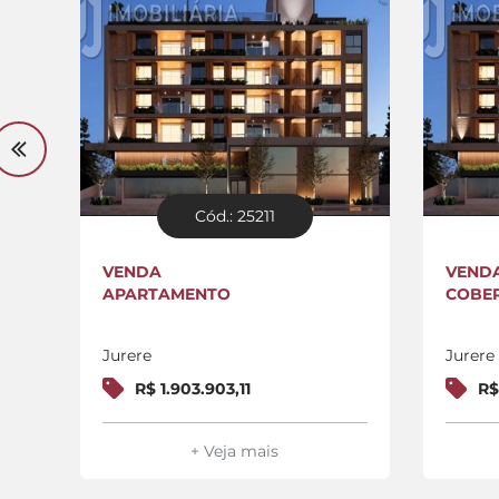
Cód.: 25211
VENDA
VEND
APARTAMENTO
COBE
Jurere
Jurere
R$ 1.903.903,11
R$
+ Veja mais