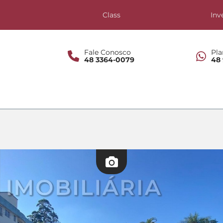
s
Class
Inv
Fale Conosco
Pla
48 3364-0079
48