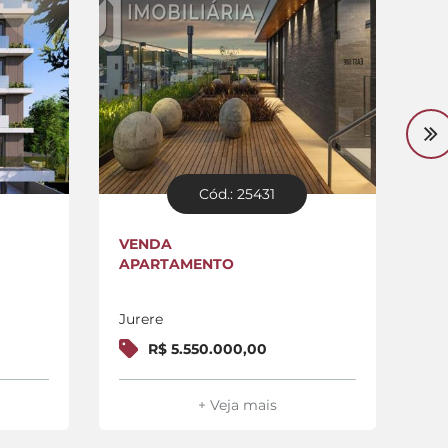
Cód.: 25431
VENDA
VE
APARTAMENTO
LO
Jurere
Jur
R$ 5.550.000,00
+ Veja mais