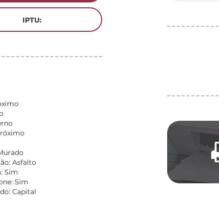
IPTU:
óximo
o
erno
Próximo
 Murado
o: Asfalto
: Sim
fone: Sim
do: Capital