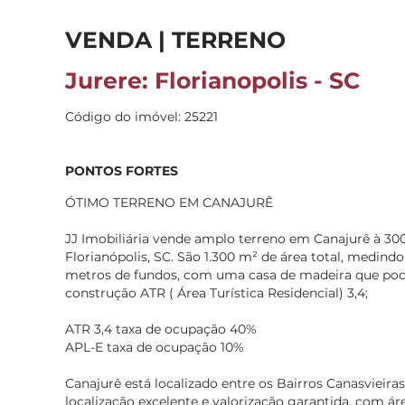
VENDA | TERRENO
Jurere: Florianopolis - SC
Código do imóvel: 25221
PONTOS FORTES
ÓTIMO TERRENO EM CANAJURÊ
JJ Imobiliária vende amplo terreno em Canajurê à 300
Florianópolis, SC. São 1.300 m² de área total, medindo
metros de fundos, com uma casa de madeira que pod
construção ATR ( Área Turística Residencial) 3,4;
ATR 3,4 taxa de ocupação 40%
APL-E taxa de ocupação 10%
Canajurê está localizado entre os Bairros Canasvieira
localização excelente e valorização garantida, com á