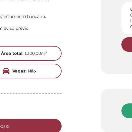
inanciamento bancário.
m aviso prévio.
Área total:
1.300,00m²
Vagas:
Não
00,00