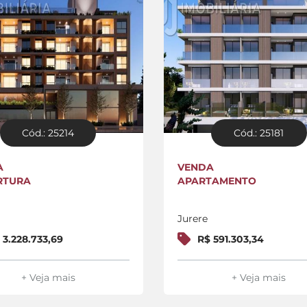
Cód.: 25214
Cód.: 25181
A
VENDA
RTURA
APARTAMENTO
Jurere
 3.228.733,69
R$ 591.303,34
+ Veja mais
+ Veja mais