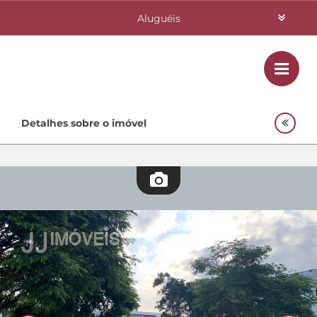
Aluguéis
Vendas
Class
Home
Detalhes sobre o imóvel
Investimentos
Lançamentos
Empreendimentos Agnes
Quem Somos
Contato
Fale Conosco
48 3364-0079
Plantão
48 99842-0500