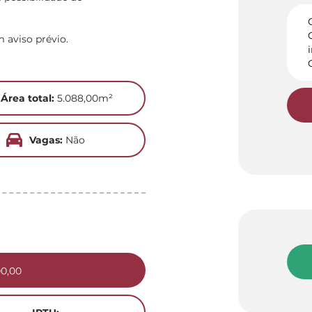
m aviso prévio.
Área total:
5.088,00m²
Vagas:
Não
00,00