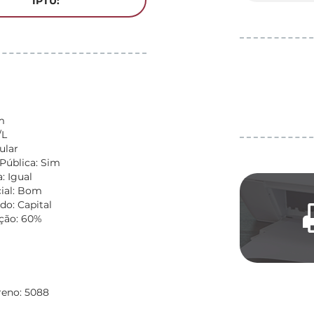
IPTU:
m
/L
ular
Pública: Sim
: Igual
ial: Bom
do: Capital
ção: 60%
reno: 5088