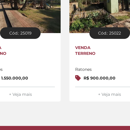
Cód.: 25019
Cód.: 25022
A
VENDA
ENO
TERRENO
es
Ratones
 1.550.000,00
R$ 900.000,00
+ Veja mais
+ Veja mais