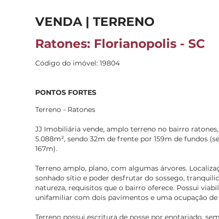
VENDA | TERRENO
Ratones: Florianopolis - SC
Código do imóvel: 19804
PONTOS FORTES
Terreno - Ratones
JJ Imobiliária vende, amplo terreno no bairro ratones
5.088m², sendo 32m de frente por 159m de fundos (se
167m).
Terreno amplo, plano, com algumas árvores. Localizaçã
sonhado sítio e poder desfrutar do sossego, tranqui
natureza, requisitos que o bairro oferece. Possui viab
unifamiliar com dois pavimentos e uma ocupação de
Terreno possui escritura de posse por enotariado, sem