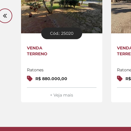
Cód.: 25020
VENDA
VEND
TERRENO
TERR
Ratones
Raton
R$ 880.000,00
R$
+ Veja mais