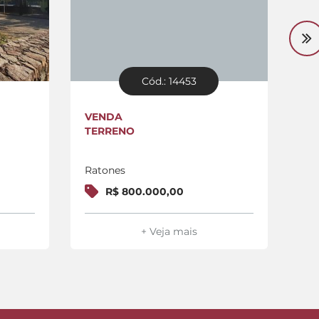
Cód.: 14453
VENDA
VE
TERRENO
TE
Ratones
Ra
R$ 800.000,00
+ Veja mais