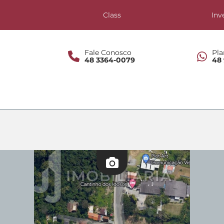
s
Class
Inv
Fale Conosco
Pla
48 3364-0079
48