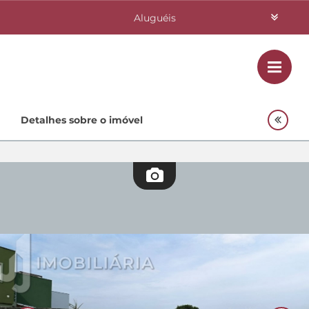
Aluguéis
Vendas
Class
Home
Detalhes sobre o imóvel
Investimentos
Lançamentos
Empreendimentos Agnes
Quem Somos
Contato
Fale Conosco
48 3364-0079
Plantão
48 99842-0500