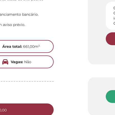
nanciamento bancário.
m aviso prévio.
Área total:
661,00m²
Vagas:
Não
0,00