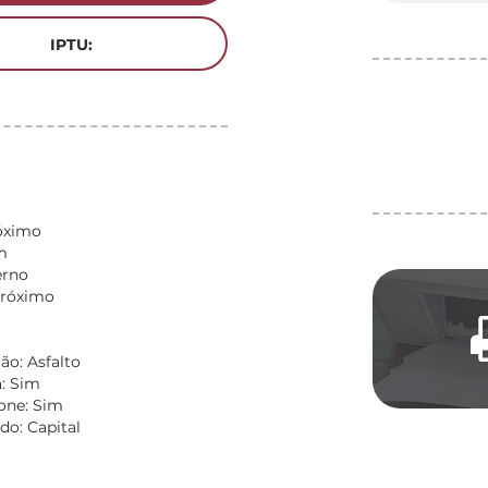
IPTU:
óximo
m
erno
Próximo
o: Asfalto
: Sim
fone: Sim
do: Capital