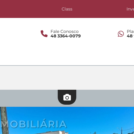
s
Class
Inv
Fale Conosco
Pla
48 3364-0079
48