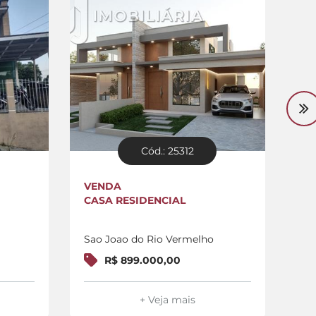
Cód.: 25312
VENDA
VE
CASA RESIDENCIAL
CA
Sao Joao do Rio Vermelho
Sa
R$ 899.000,00
+ Veja mais