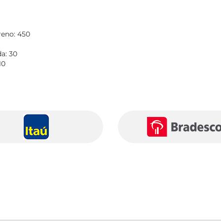
reno: 450
a: 30
10