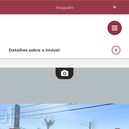
Aluguéis
Vendas
Class
Home
Detalhes sobre o imóvel
Investimentos
Lançamentos
Empreendimentos Agnes
Quem Somos
Contato
Fale Conosco
48 3364-0079
Plantão
48 99842-0500