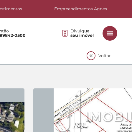
estimentos
Empreendimentos Agnes
ntão
Divulgue
 99842-0500
seu imóvel
Voltar