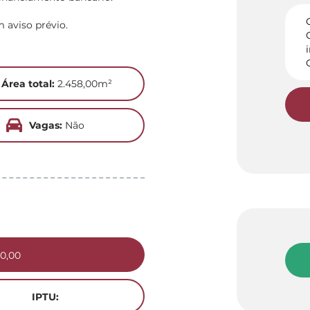
m aviso prévio.
Área total:
2.458,00m²
Vagas:
Não
0,00
IPTU: