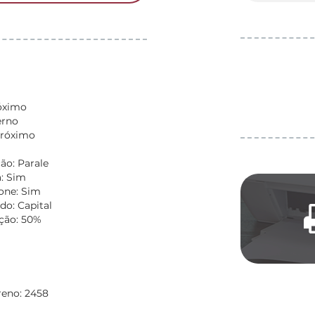
óximo
erno
Próximo
ão: Parale
: Sim
fone: Sim
do: Capital
ção: 50%
reno: 2458