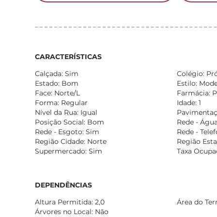
CARACTERÍSTICAS
Calçada: Sim
Colégio: Pr
Estado: Bom
Estilo: Mod
Face: Norte/L
Farmácia: 
Forma: Regular
Idade: 1
Nível da Rua: Igual
Pavimentaç
Posição Social: Bom
Rede - Água
Rede - Esgoto: Sim
Rede - Tele
Região Cidade: Norte
Região Esta
Supermercado: Sim
Taxa Ocupa
DEPENDÊNCIAS
Altura Permitida: 2,0
Área do Ter
Árvores no Local: Não