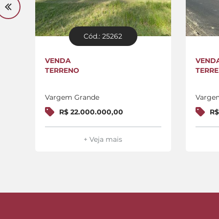
Cód.: 25262
VENDA
VEND
TERRENO
TERR
Vargem Grande
Varge
R$ 22.000.000,00
R$
+ Veja mais