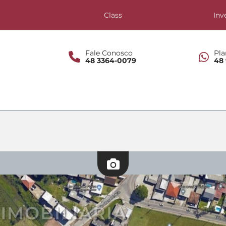
s
Class
Inv
Fale Conosco
Pla
48 3364-0079
48