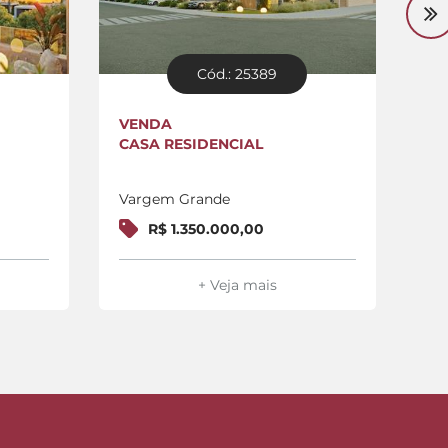
Cód.: 25389
VENDA
VE
CASA RESIDENCIAL
CA
Vargem Grande
Va
R$ 1.350.000,00
+ Veja mais