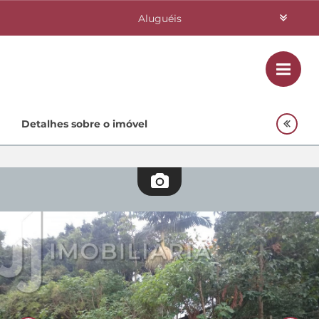
Aluguéis
Vendas
Class
Home
Detalhes sobre o imóvel
Investimentos
Lançamentos
Empreendimentos Agnes
Quem Somos
Contato
Fale Conosco
48 3364-0079
Plantão
48 99842-0500