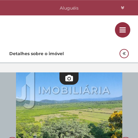
Aluguéis
Vendas
Class
Home
Detalhes sobre o imóvel
Investimentos
Lançamentos
Empreendimentos Agnes
Quem Somos
Contato
Fale Conosco
48 3364-0079
Plantão
48 99842-0500