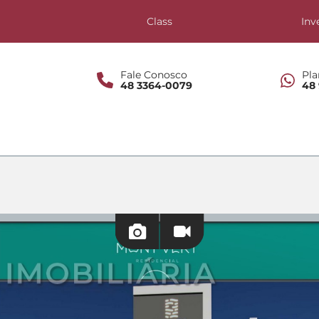
s
Class
Inv
Fale Conosco
Pla
48 3364-0079
48