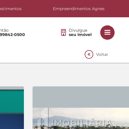
estimentos
Empreendimentos Agnes
ntão
Divulgue
 99842-0500
seu imóvel
Voltar