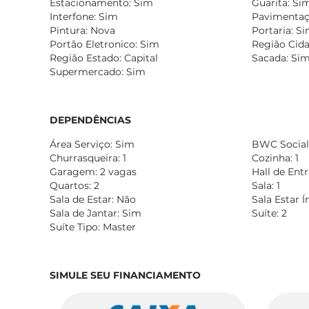
Estacionamento: Sim
Guarita: Si
Interfone: Sim
Pavimentaçã
Pintura: Nova
Portaria: S
Portão Eletronico: Sim
Região Cida
Região Estado: Capital
Sacada: Si
Supermercado: Sim
DEPENDÊNCIAS
Área Serviço: Sim
BWC Social:
Churrasqueira: 1
Cozinha: 1
Garagem: 2 vagas
Hall de Ent
Quartos: 2
Sala: 1
Sala de Estar: Não
Sala Estar 
Sala de Jantar: Sim
Suíte: 2
Suíte Tipo: Master
SIMULE SEU FINANCIAMENTO