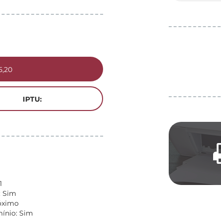
5,20
IPTU:
1
: Sim
óximo
nio: Sim