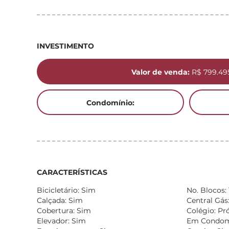
INVESTIMENTO
Valor de venda:
R$ 799.49
Condomínio:
CARACTERÍSTICAS
Bicicletário: Sim
No. Blocos: 
Calçada: Sim
Central Gás
Cobertura: Sim
Colégio: Pr
Elevador: Sim
Em Condomí