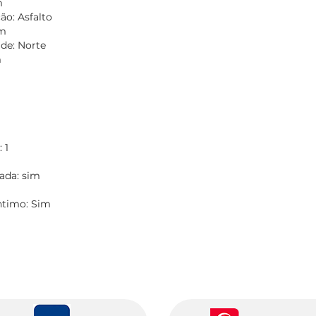
m
o: Asfalto
im
de: Norte
m
 1
rada: sim
Íntimo: Sim