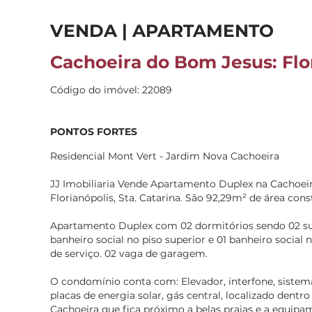
VENDA | APARTAMENTO
Cachoeira do Bom Jesus: Flor
Código do imóvel: 22089
PONTOS FORTES
Residencial Mont Vert - Jardim Nova Cachoeira
JJ Imobiliaria Vende Apartamento Duplex na Cachoe
Florianópolis, Sta. Catarina. São 92,29m² de área cons
Apartamento Duplex com 02 dormitórios sendo 02 suít
banheiro social no piso superior e 01 banheiro social n
de serviço. 02 vaga de garagem.
O condomínio conta com: Elevador, interfone, sistem
placas de energia solar, gás central, localizado dent
Cachoeira que fica próximo a belas praias e a equipa