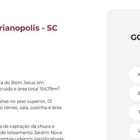
ianopolis - SC
G
ira do Bom Jesus em
truída e área total 154,79m².
es no piso superior, 01
o térreo, sala, cozinha e área
a de captação da chuva e
ro do loteamento Jardim Nova
mentos urbanos significativos