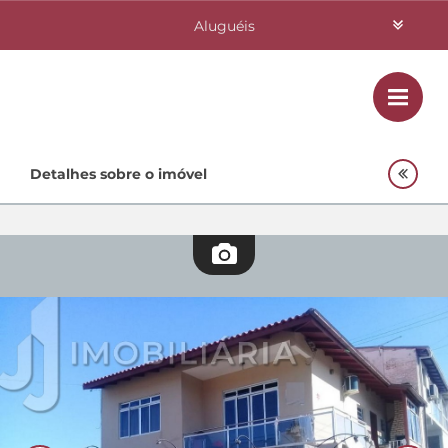
Aluguéis
Vendas
Class
Home
Detalhes sobre o imóvel
Investimentos
Lançamentos
Empreendimentos Agnes
Quem Somos
Contato
Fale Conosco
48 3364-0079
Plantão
48 99842-0500