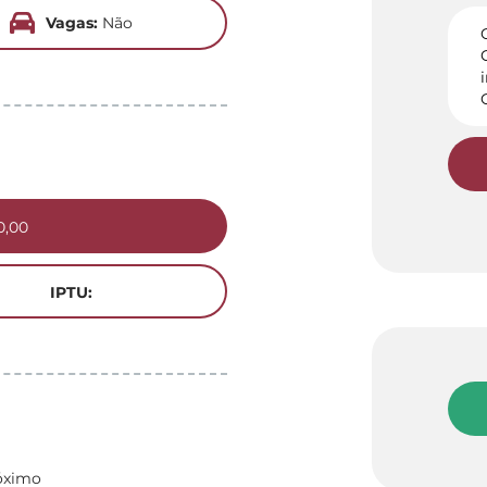
Vagas:
Não
0,00
IPTU:
óximo