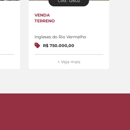
Cód.: 12602
VENDA
VE
TERRENO
CA
Ingleses do Rio Vermelho
In
R$ 750.000,00
+ Veja mais