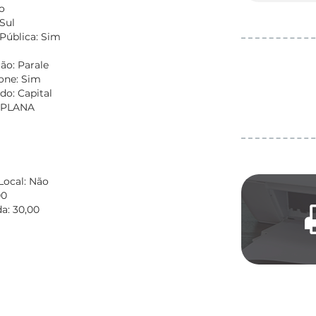
o
Sul
Pública: Sim
ão: Parale
fone: Sim
do: Capital
: PLANA
Local: Não
00
a: 30,00