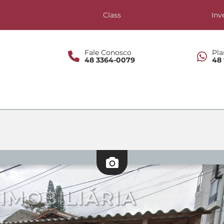
s
Class
Inv
Fale Conosco
Pla
48 3364-0079
48