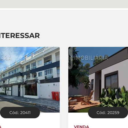
NTERESSAR
Cód.: 20411
Cód.: 20259
A
VENDA