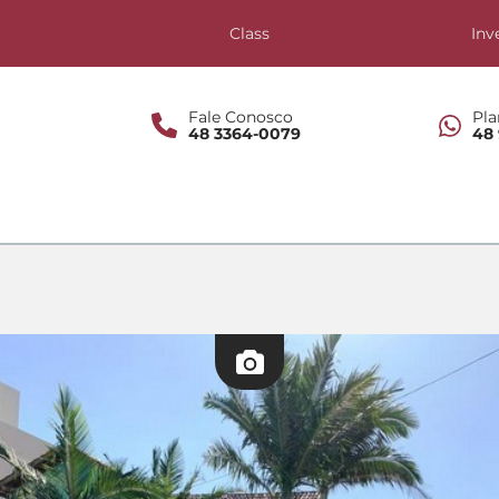
s
Class
Inv
Fale Conosco
Pla
48 3364-0079
48