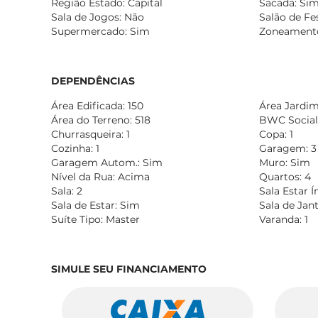
Região Estado: Capital
Sacada: Si
Sala de Jogos: Não
Salão de Fe
Supermercado: Sim
Zoneamento
DEPENDÊNCIAS
Área Edificada: 150
Área Jardim:
Área do Terreno: 518
BWC Social:
Churrasqueira: 1
Copa: 1
Cozinha: 1
Garagem: 3
Garagem Autom.: Sim
Muro: Sim
Nível da Rua: Acima
Quartos: 4
Sala: 2
Sala Estar 
Sala de Estar: Sim
Sala de Jan
Suíte Tipo: Master
Varanda: 1
SIMULE SEU FINANCIAMENTO