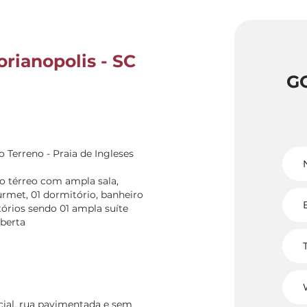
orianopolis - SC
G
Terreno - Praia de Ingleses
o térreo com ampla sala,
urmet, 01 dormitório, banheiro
tórios sendo 01 ampla suíte
berta
cial, rua pavimentada e sem