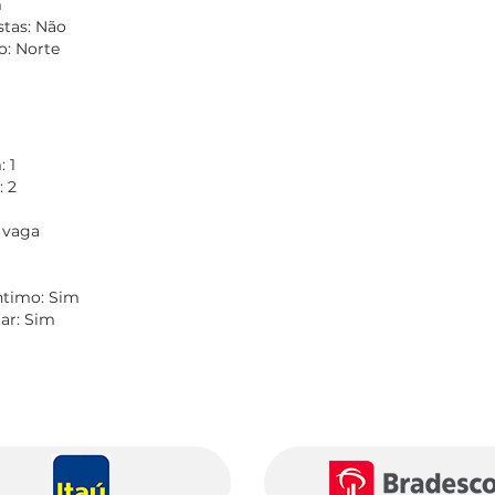
m
stas: Não
: Norte
 1
 2
 vaga
Íntimo: Sim
tar: Sim