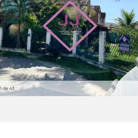
1
de 43