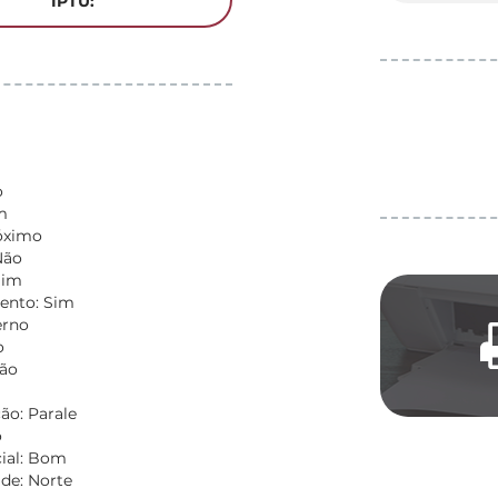
IPTU:
o
m
óximo
Não
Sim
ento: Sim
erno
o
Não
ão: Parale
o
ial: Bom
de: Norte