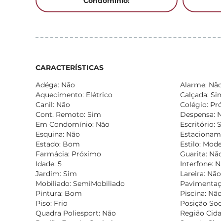
Condomínio:
CARACTERÍSTICAS
Adéga: Não
Alarme: Nã
Aquecimento: Elétrico
Calçada: Si
Canil: Não
Colégio: Pr
Cont. Remoto: Sim
Despensa: 
Em Condomínio: Não
Escritório: 
Esquina: Não
Estacionam
Estado: Bom
Estilo: Mod
Farmácia: Próximo
Guarita: Nã
Idade: 5
Interfone: 
Jardim: Sim
Lareira: Não
Mobiliado: SemiMobiliado
Pavimentaç
Pintura: Bom
Piscina: Nã
Piso: Frio
Posição Soc
Quadra Poliesport: Não
Região Cida